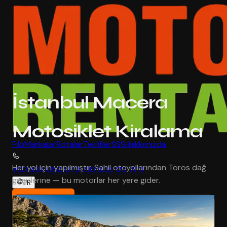
İstanbul Macera
Motosiklet Kiralama
Filo
Markalar
Rotalar
Teklifler
SSS
Hakkımızda
Her yol için yapılmıştır. Sahil otoyollarından Toros dağ
+90 534 050 01 11
+90 505 123 71 11
geçitlerine — bu motorlar her yere gider.
TR
Rezervasyon
Macera
Popüler
Honda Africa Twin 1000DCT