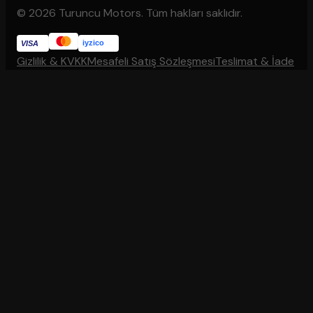
© 2026 Turuncu Motors. Tüm hakları saklıdır.
iyzico
VISA
Gizlilik & KVKK
Mesafeli Satış Sözleşmesi
Teslimat & İade