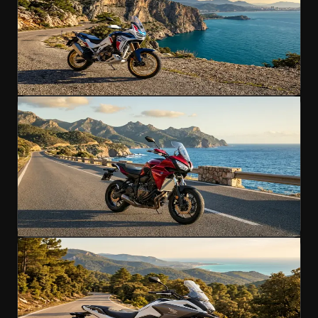
Efsanevi uzun mesafe macera turu
1000cc
A Ehliyet
195 km/h
₺6.900
/gün
4.9
(
178
)
Kirala
Macera
Popüler
Yamaha Tracer 700
Macera DNA'lı sport touring
700cc
A Ehliyet
190 km/h
₺6.200
/gün
4.9
(
241
)
Kirala
Macera
Popüler
Honda NC750X DCT
Her zemine çift debriyajlı macera
750cc
A Ehliyet
185 km/h