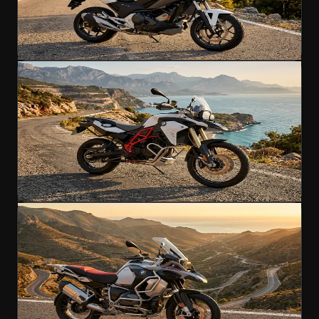
₺6.200
/gün
4.9
(
203
)
Kirala
Macera
BMW F800 GS ADV
Alman mühendisliği Türkiye yollarında
800cc
A Ehliyet
200 km/h
₺6.900
/gün
4.9
(
156
)
Kirala
Macera
Popüler
BMW R1250 GS ADV
Macera motosikleti mühendisliğinin zirvesi
1250cc
A Ehliyet
230 km/h
₺10.400
/gün
4.9
(
189
)