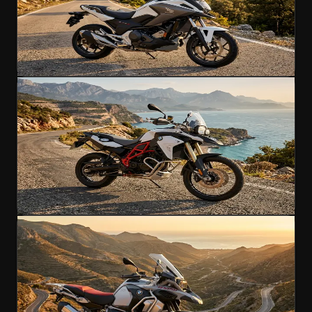
750cc
A Führerschein
185 km/h
€180
/Tag
4.9
(
203
)
Jetzt mieten
Enduro
BMW F800 GS ADV
Deutsche Technik auf türkischen Straßen
800cc
A Führerschein
200 km/h
€200
/Tag
4.9
(
156
)
Jetzt mieten
Enduro
BMW R1250 GS ADV
Beliebt
Die Spitze des Adventure-Motorradbaus
1250cc
A Führerschein
230
km/h