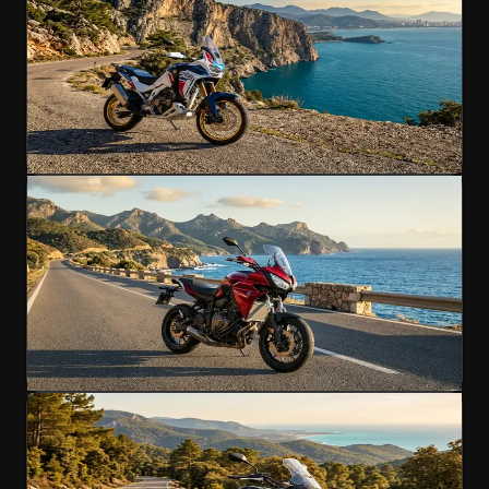
Legendäres Langstrecken-Adventure
1000cc
A Führerschein
195
km/h
€170
/Tag
4.9
(
178
)
Jetzt mieten
Enduro
Beliebt
Yamaha Tracer 700
Sporttouring mit Adventure-DNA
700cc
A Führerschein
190 km/h
€180
/Tag
4.9
(
241
)
Jetzt mieten
Enduro
Beliebt
Honda NC750X DCT
DCT-Abenteuer für jedes Terrain