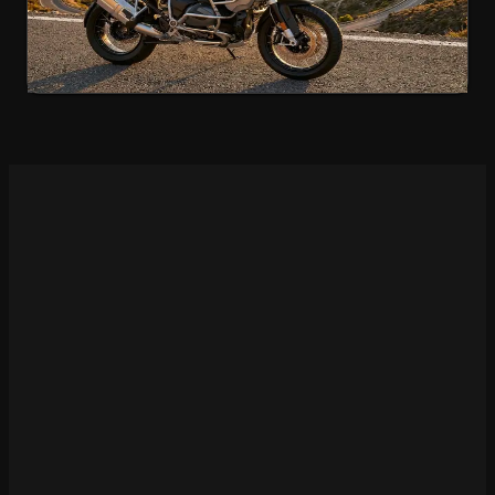
€300
/Tag
4.9
(
189
)
Jetzt mieten
Motorrad