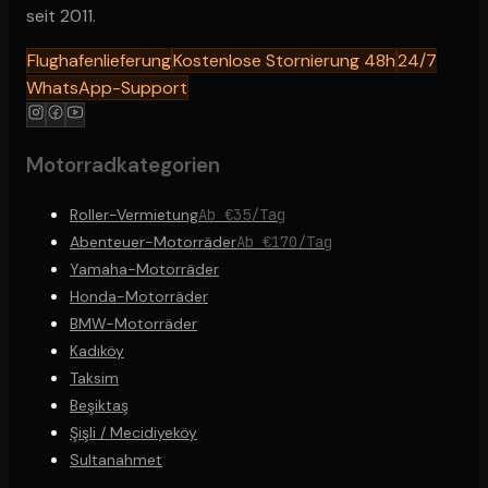
seit 2011.
Flughafenlieferung
Kostenlose Stornierung 48h
24/7
WhatsApp-Support
Motorradkategorien
Roller-Vermietung
Ab €35/Tag
Abenteuer-Motorräder
Ab €170/Tag
Yamaha-Motorräder
Honda-Motorräder
BMW-Motorräder
Kadıköy
Taksim
Beşiktaş
Şişli / Mecidiyeköy
Sultanahmet