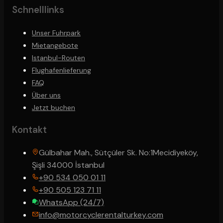
Schnelllinks
Unser Fuhrpark
Mietangebote
Istanbul-Routen
Flughafenlieferung
FAQ
Über uns
Jetzt buchen
Kontakt
Gülbahar Mah., Sütçüler Sk. No:1
Mecidiyeköy,
Şişli 34000 İstanbul
+90 534 050 01 11
+90 505 123 71 11
WhatsApp (24/7)
info@motorcyclerentalturkey.com