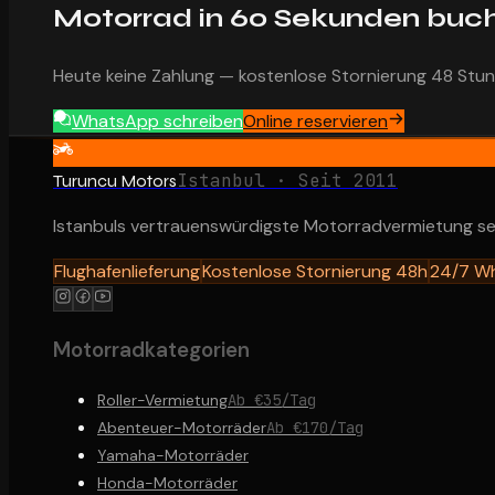
Motorrad in 60 Sekunden buc
Heute keine Zahlung — kostenlose Stornierung 48 Stu
WhatsApp schreiben
Online reservieren
Istanbul · Seit 2011
Turuncu Motors
Istanbuls vertrauenswürdigste Motorradvermietung sei
Flughafenlieferung
Kostenlose Stornierung 48h
24/7 W
Motorradkategorien
Roller-Vermietung
Ab €35/Tag
Abenteuer-Motorräder
Ab €170/Tag
Yamaha-Motorräder
Honda-Motorräder