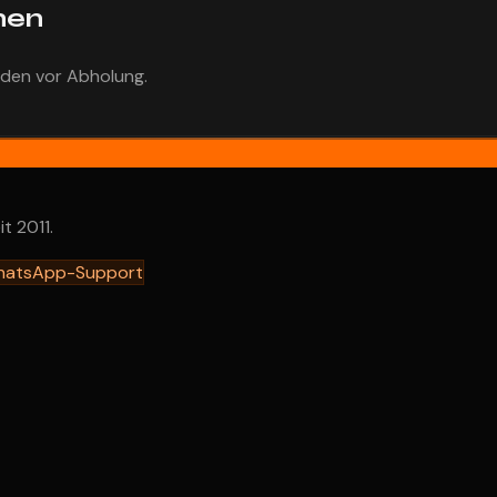
hen
nden vor Abholung.
t 2011.
hatsApp-Support