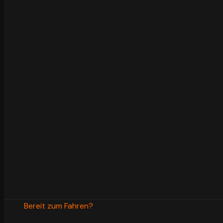
Bezahlen & Reservieren
Jetzt 20% Anzahlung, den Rest bei Abholung — kostenl
Jetzt 20% Anzahlu
Kostenlose Storni
Versicherung inklu
24/7 WhatsApp-S
Bestätigung in 2 S
Bereit zum Fahren?