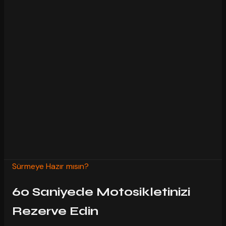
Şimdi %20 depozito ödenir, kalanı teslimatta — 48 saat öncesine kadar
ücretsiz iptal
Şimdi %20 depozito, kalanı teslimatta
48 saat öncesine kadar ücretsiz iptal
Her kiralamada sigorta dahil
Kiralama süresince 7/24 WhatsApp desteği
2 saat içinde onaylanır
Sürmeye Hazır mısın?
60 Saniyede Motosikletinizi
Rezerve Edin