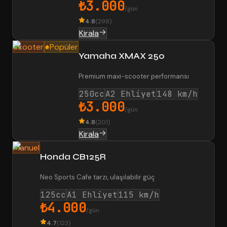
₺3.000
/gün
4.8
(
298
)
Kirala
Scooter
Popüler
Yamaha XMAX 250
Premium maxi-scooter performansı
250cc
A2 Ehliyet
148 km/h
₺3.000
/gün
4.8
(
201
)
Kirala
Manuel
Honda CB125R
Neo Sports Cafe tarzı, ulaşılabilir güç
125cc
A1 Ehliyet
115 km/h
₺4.000
/gün
4.7
(
123
)