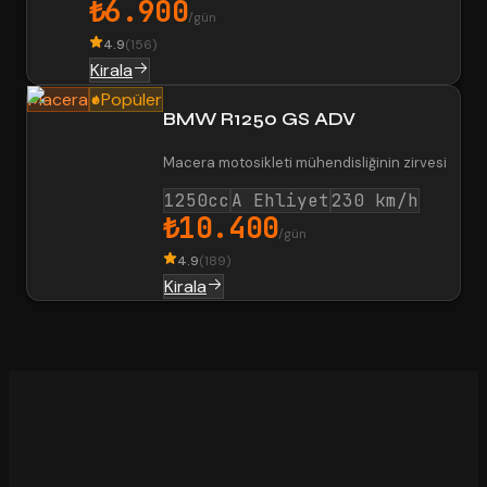
₺6.900
/gün
4.9
(
156
)
Kirala
Macera
Popüler
BMW R1250 GS ADV
Macera motosikleti mühendisliğinin zirvesi
1250cc
A Ehliyet
230 km/h
₺10.400
/gün
4.9
(
189
)
Kirala