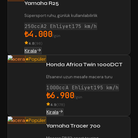
Yamaha R25
Süpersport ruhu, günlük kullanılabilirlik
250cc
A2 Ehliyet
175 km/h
₺4.000
/gün
4.8
(
98
)
Kirala
Macera
Popüler
Honda Africa Twin 1000DCT
Efsanevi uzun mesafe macera turu
1000cc
A Ehliyet
195 km/h
₺6.900
/gün
4.9
(
178
)
Kirala
Macera
Popüler
Yamaha Tracer 700