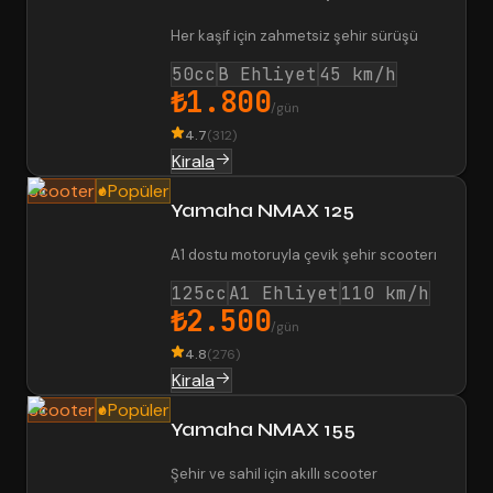
Her kaşif için zahmetsiz şehir sürüşü
50cc
B Ehliyet
45 km/h
₺1.800
/gün
4.7
(
312
)
Kirala
Scooter
Popüler
Yamaha NMAX 125
A1 dostu motoruyla çevik şehir scooterı
125cc
A1 Ehliyet
110 km/h
₺2.500
/gün
4.8
(
276
)
Kirala
Scooter
Popüler
Yamaha NMAX 155
Şehir ve sahil için akıllı scooter