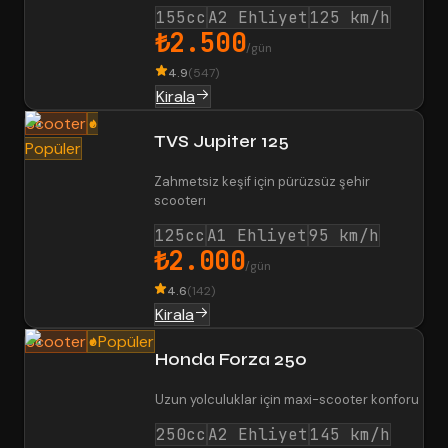
155cc
A2 Ehliyet
125 km/h
₺2.500
/gün
4.9
(
547
)
Kirala
Scooter
TVS Jupiter 125
Popüler
Zahmetsiz keşif için pürüzsüz şehir
scooterı
125cc
A1 Ehliyet
95 km/h
₺2.000
/gün
4.6
(
142
)
Kirala
Scooter
Popüler
Honda Forza 250
Uzun yolculuklar için maxi-scooter konforu
250cc
A2 Ehliyet
145 km/h