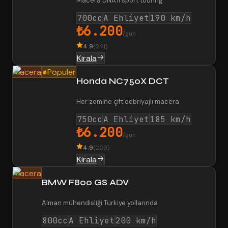
Macera DNA'lı sport touring
700cc
A Ehliyet
190 km/h
₺6.200
/gün
4.9
(
241
)
Kirala
Macera
Popüler
Honda NC750X DCT
Her zemine çift debriyajlı macera
750cc
A Ehliyet
185 km/h
₺6.200
/gün
4.9
(
203
)
Kirala
Macera
BMW F800 GS ADV
Alman mühendisliği Türkiye yollarında
800cc
A Ehliyet
200 km/h