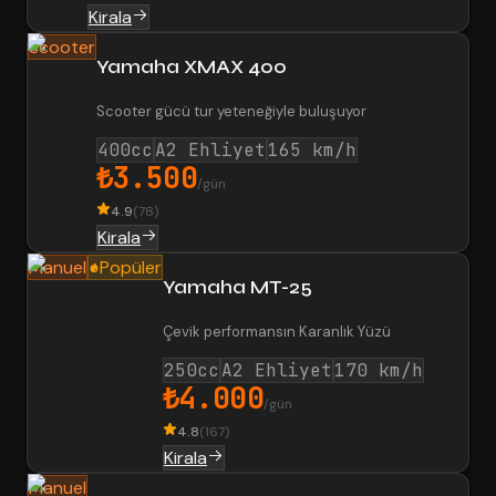
Kirala
Scooter
Yamaha XMAX 400
Scooter gücü tur yeteneğiyle buluşuyor
400cc
A2 Ehliyet
165 km/h
₺3.500
/gün
4.9
(
78
)
Kirala
Manuel
Popüler
Yamaha MT-25
Çevik performansın Karanlık Yüzü
250cc
A2 Ehliyet
170 km/h
₺4.000
/gün
4.8
(
167
)
Kirala
Manuel