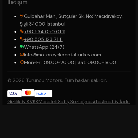
İletişim
Gülbahar Mah., Sütçüler Sk. No:1
Mecidiyeköy,
Şişli 34000 İstanbul
+90 534 050 01 11
+90 505 123 71 11
WhatsApp (24/7)
info@motorcyclerentalturkey.com
Mon-Fri: 09:00-20:00 | Sat: 09:00-18:00
© 2026 Turuncu Motors. Tüm hakları saklıdır.
iyzico
VISA
Gizlilik & KVKK
Mesafeli Satış Sözleşmesi
Teslimat & İade