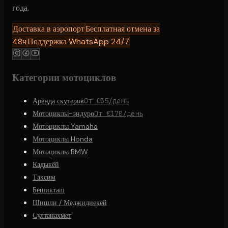
года.
Доставка в аэропорт
Бесплатная отмена за
48ч
Поддержка WhatsApp 24/7
Категории мотоциклов
Аренда скутеров
От €35/день
Мотоциклы-эндуро
От €170/день
Мотоциклы Yamaha
Мотоциклы Honda
Мотоциклы BMW
Кадыкёй
Таксим
Бешикташ
Шишли / Меджидиекёй
Султанахмет