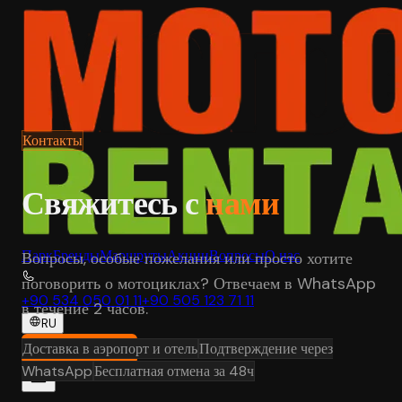
Контакты
Свяжитесь с
нами
Парк
Бренды
Маршруты
Акции
Вопросы
О нас
Вопросы, особые пожелания или просто хотите
поговорить о мотоциклах? Отвечаем в WhatsApp
+90 534 050 01 11
+90 505 123 71 11
в течение 2 часов.
RU
Доставка в аэропорт и отель
Подтверждение через
Забронировать
WhatsApp
Бесплатная отмена за 48ч